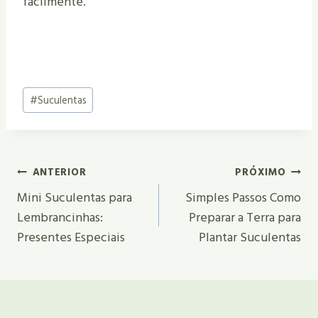
facilmente.
Tags
#
Suculentas
do
Post:
Navegação
ANTERIOR
PRÓXIMO
De
Mini Suculentas para
Simples Passos Como
Lembrancinhas:
Preparar a Terra para
Post
Presentes Especiais
Plantar Suculentas