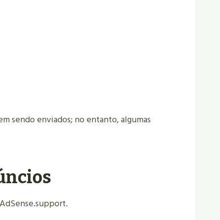
rem sendo enviados; no entanto, algumas
núncios
e AdSense.
support.