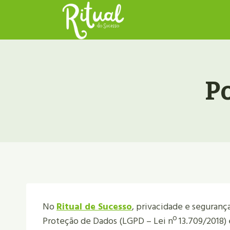
Pular
para
o
Conteúdo
Po
No
Ritual de Sucesso
, privacidade e seguranç
Proteção de Dados (LGPD – Lei nº 13.709/2018)