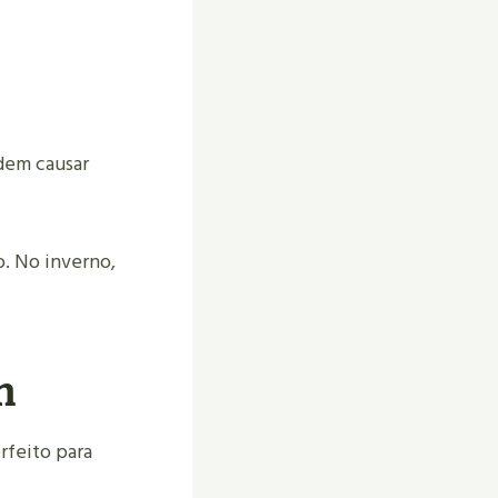
odem causar
. No inverno,
m
rfeito para