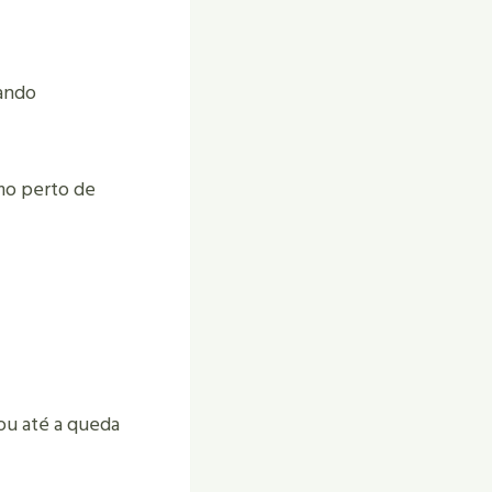
cando
mo perto de
ou até a queda