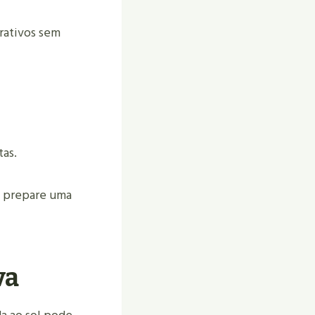
rativos sem
tas.
u prepare uma
va