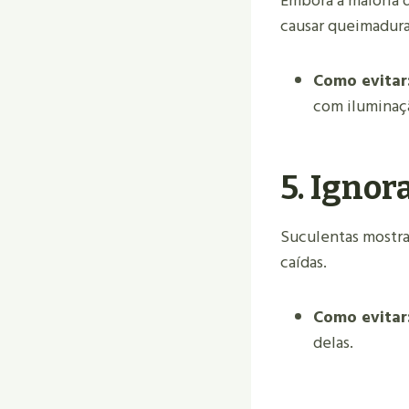
Embora a maioria d
causar queimaduras
Como evitar
com iluminaçã
5.
Ignora
Suculentas mostra
caídas.
Como evitar
delas.