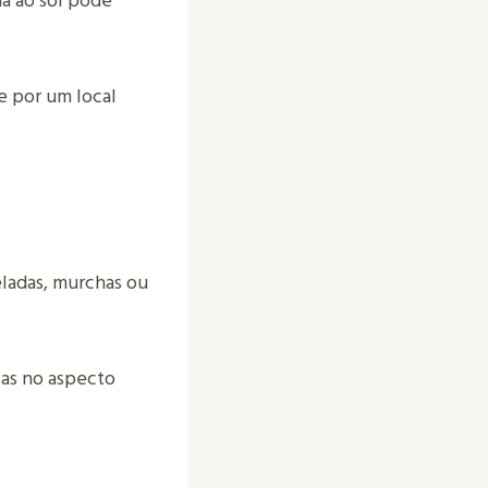
da ao sol pode
e por um local
eladas, murchas ou
as no aspecto