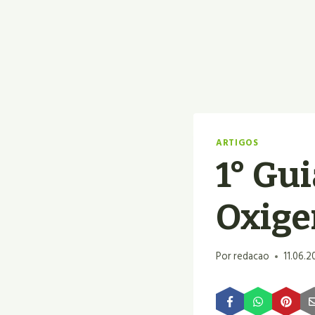
ARTIGOS
1° Gu
Oxige
Por
redacao
11.06.2