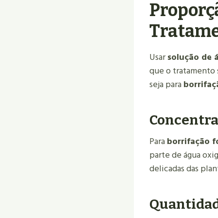
Proporçã
Tratam
Usar
solução de 
que o tratamento s
seja para
borrifaç
Concentraç
Para
borrifação f
parte de água oxi
delicadas das plan
Quantidad