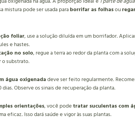
água oxigenada na água. A proporção ideal é
1 parte de águ
ssa mistura pode ser usada para
borrifar as folhas
ou
regar
ção foliar
, use a solução diluída em um borrifador. Apli
ules e hastes.
cação no solo
, regue a terra ao redor da planta com a sol
 o substrato.
m água oxigenada
deve ser feito regularmente. Recomen
0 dias. Observe os sinais de recuperação da planta.
mples orientações
, você pode
tratar suculentas com 
a eficaz. Isso dará saúde e vigor às suas plantas.