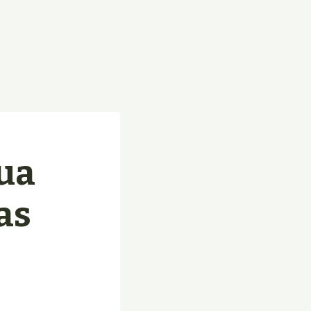
ua
as