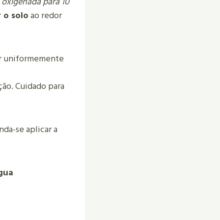
a oxigenada para 10
 o solo
ao redor
car uniformemente
ução. Cuidado para
da-se aplicar a
água