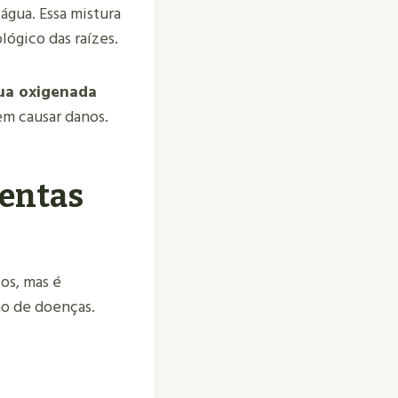
água. Essa mistura
lógico das raízes.
ua oxigenada
em causar danos.
lentas
ios, mas é
ão de doenças.