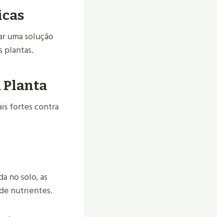
icas
ar uma solução
s plantas.
 Planta
is fortes contra
a no solo, as
de nutrientes.