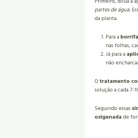
Primeiro, dilua a 
partes de água
. E
da planta.
Para a
borrifa
nas folhas, ca
Já para a
apli
não encharcar
O
tratamento co
solução a cada 7-1
Seguindo essas
si
oxigenada
de form