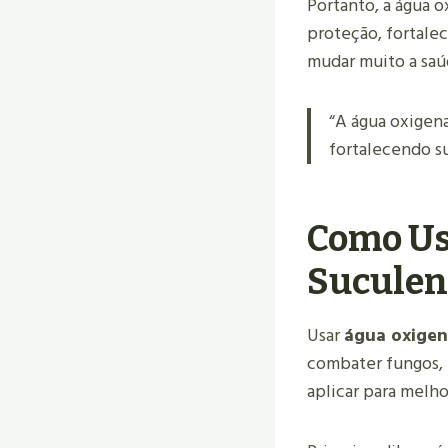
Portanto, a água o
proteção, fortale
mudar muito a saúd
“A água oxigen
fortalecendo s
Como Us
Suculen
Usar
água oxige
combater fungos, 
aplicar para melho