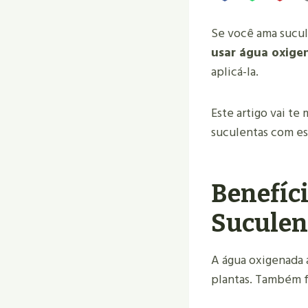
Se você ama sucule
usar água oxige
aplicá-la.
Este artigo vai te
suculentas com es
Benefíc
Suculen
A água oxigenada 
plantas. Também f