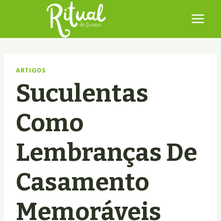
Pular
para
o
Conteúdo
ARTIGOS
Suculentas
Como
Lembranças De
Casamento
Memoráveis