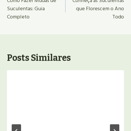
De
Como Fazer Mudas de
Conheça as Suculentas
Suculentas: Guia
que Florescem o Ano
Post
Completo
Todo
Posts Similares