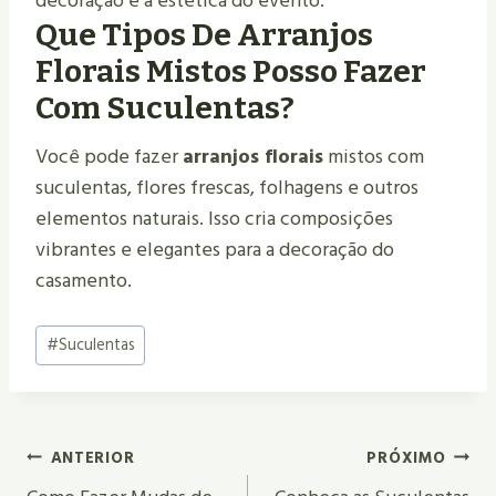
decoração e a estética do evento.
Que Tipos De Arranjos
Florais Mistos Posso Fazer
Com Suculentas?
Você pode fazer
arranjos florais
mistos com
suculentas, flores frescas, folhagens e outros
elementos naturais. Isso cria composições
vibrantes e elegantes para a decoração do
casamento.
Tags
#
Suculentas
do
Post:
Navegação
ANTERIOR
PRÓXIMO