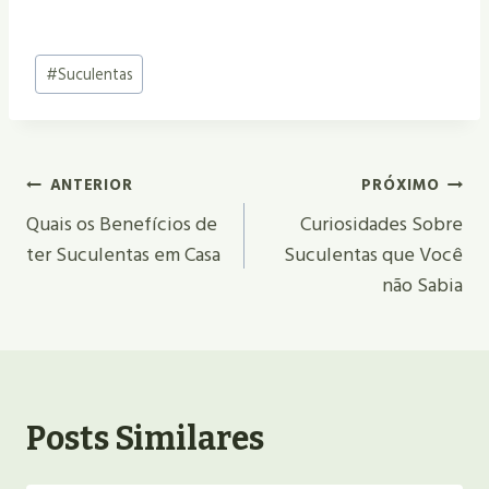
Tags
#
Suculentas
do
Post:
Navegação
ANTERIOR
PRÓXIMO
De
Quais os Benefícios de
Curiosidades Sobre
ter Suculentas em Casa
Suculentas que Você
Post
não Sabia
Posts Similares