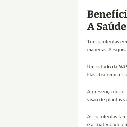
Benefíc
A Saúde
Ter suculentas em 
maneiras. Pesquisa
Um estudo da
NA
Elas absorvem ess
A presença de suc
visão de plantas 
As suculentas t
e a criatividade e