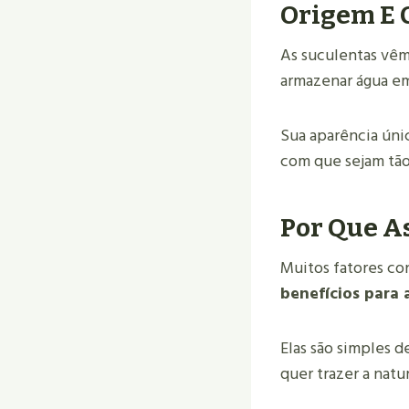
Origem E C
As suculentas vêm 
armazenar água em
Sua aparência únic
com que sejam tão
Por Que A
Muitos fatores co
benefícios para 
Elas são simples d
quer trazer a natu