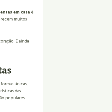
lentas em casa
é
ferecem muitos
oração. E ainda
tas
 formas únicas,
ísticas das
ão populares.