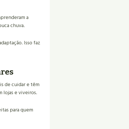
 aprenderam a
ouca chuva.
adaptação. Isso faz
ares
eis de cuidar e têm
 lojas e viveiros.
feitas para quem